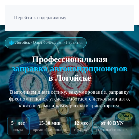
Перейти к содержимому
Логойск · Опыт более 5 лет · Гарантия
Профессиональная
заправка автокондиционеров
в Логойске
Выполняем диагностику, вакуумирование, заправку
фреоном и поиск утечек. Работаем с легковыми авто,
кроссоверами и коммерческим транспортом.
5+ лет
15-30 мин
12 мес
от 40 BYN
опыта
время обслуживания
гарантия
стартовая стоимость